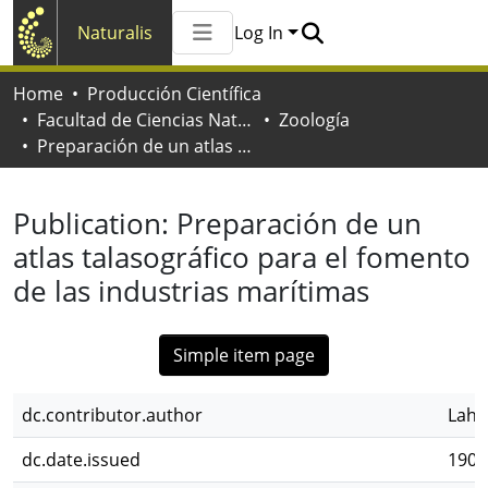
Naturalis
Log In
Communities & Collections
Home
Producción Científica
All of Naturalis
Facultad de Ciencias Naturales y Museo
Zoología
Statistics
Preparación de un atlas talasográfico para el fomento de las industrias marítimas
Publication:
Preparación de un
atlas talasográfico para el fomento
de las industrias marítimas
Simple item page
dc.contributor.author
Lahi
dc.date.issued
1901