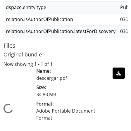
dspace.entity.type
Publ
relation.isAuthorOfPublication
030a
relation.isAuthorOfPublication.latestForDiscovery
030a
Files
Original bundle
Now showing
1 - 1 of 1
Name:
descargar.pdf
Size:
34.83 MB
Format:
Loading...
Adobe Portable Document
Format