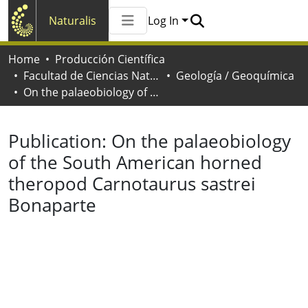
Naturalis
Log In
Communities & Collections
Home
Producción Científica
All of Naturalis
Facultad de Ciencias Naturales y Museo
Geología / Geoquímica
Statistics
On the palaeobiology of the South American horned theropod Carnotaurus sastrei Bonaparte
Publication:
On the palaeobiology
of the South American horned
theropod Carnotaurus sastrei
Bonaparte