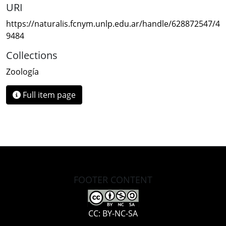
URI
https://naturalis.fcnym.unlp.edu.ar/handle/628872547/4
9484
Collections
Zoología
Full item page
FOOTER CONTENT
CC: BY-NC-SA