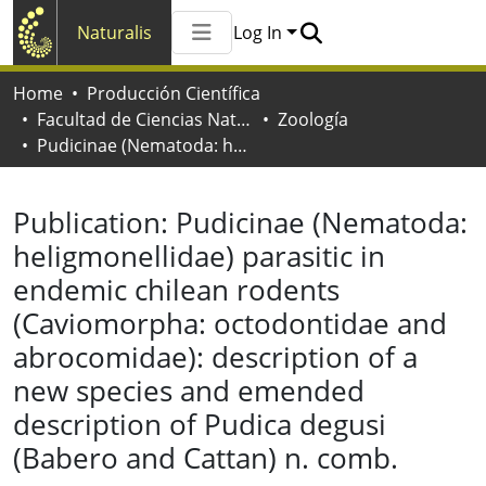
Naturalis
Log In
Communities & Collections
Home
Producción Científica
All of Naturalis
Facultad de Ciencias Naturales y Museo
Zoología
Statistics
Pudicinae (Nematoda: heligmonellidae) parasitic in endemic chilean rodents (Caviomorpha: octodontidae and abrocomidae): description of a new species and emended description of Pudica degusi (Babero and Cattan) n. comb.
Publication:
Pudicinae (Nematoda:
heligmonellidae) parasitic in
endemic chilean rodents
(Caviomorpha: octodontidae and
abrocomidae): description of a
new species and emended
description of Pudica degusi
(Babero and Cattan) n. comb.