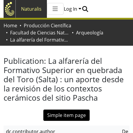
Naturalis
Log In
Communities & Collections
Home
Producción Científica
All of Naturalis
Facultad de Ciencias Naturales y Museo
Arqueología
Statistics
La alfarería del Formativo Superior en quebrada del Toro (Salta) : un aporte desde la revisión de los contextos cerámicos del sitio Pascha
Publication:
La alfarería del
Formativo Superior en quebrada
del Toro (Salta) : un aporte desde
la revisión de los contextos
cerámicos del sitio Pascha
Simple item page
dc.contributor.author
De F