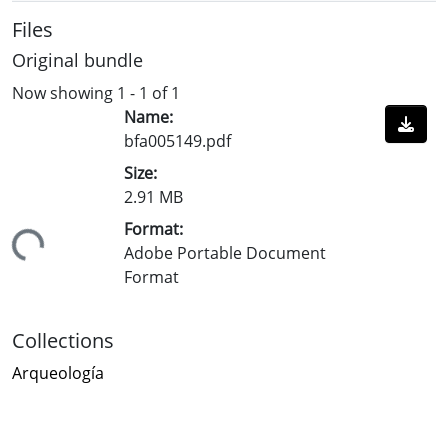
Files
Original bundle
Now showing
1 - 1 of 1
Name:
bfa005149.pdf
Size:
2.91 MB
Format:
ading...
Adobe Portable Document
Format
Collections
Arqueología