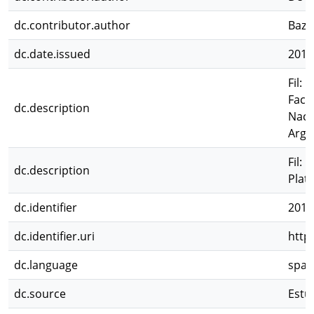
dc.contributor.author
Bazz
dc.date.issued
2015
Fil: 
Facu
dc.description
Naci
Arge
Fil:
dc.description
Plat
dc.identifier
2017
dc.identifier.uri
http
dc.language
spa
dc.source
Estu