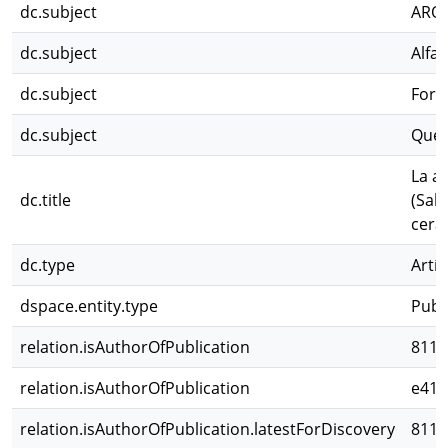
dc.subject
ARQ
dc.subject
Alfar
dc.subject
Form
dc.subject
Queb
La a
dc.title
(Salt
cerá
dc.type
Artíc
dspace.entity.type
Publ
relation.isAuthorOfPublication
811c
relation.isAuthorOfPublication
e41f
relation.isAuthorOfPublication.latestForDiscovery
811c