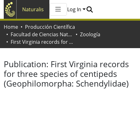
Naturalis
Log In
Communities & Collections
Home
Producción Científica
All of Naturalis
Facultad de Ciencias Naturales y Museo
Zoología
Statistics
First Virginia records for three species of centipeds (Geophilomorpha: Schendylidae)
Publication:
First Virginia records
for three species of centipeds
(Geophilomorpha: Schendylidae)