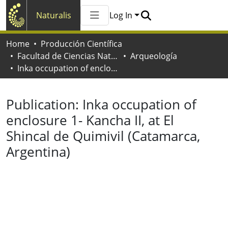
Naturalis
Log In
Communities & Collections
Home
Producción Científica
All of Naturalis
Facultad de Ciencias Naturales y Museo
Arqueología
Statistics
Inka occupation of enclosure 1- Kancha II, at El Shincal de Quimivil (Catamarca, Argentina)
Publication:
Inka occupation of
enclosure 1- Kancha II, at El
Shincal de Quimivil (Catamarca,
Argentina)