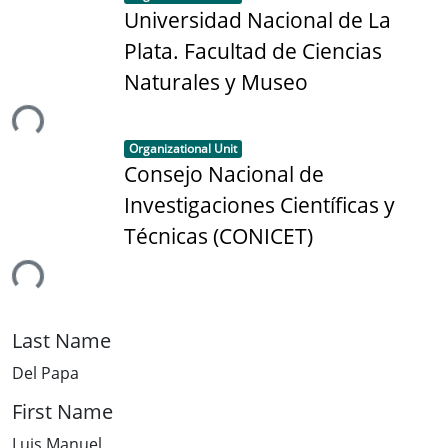
Universidad Nacional de La
Plata. Facultad de Ciencias
Naturales y Museo
ing...
Item type:
,
Organizational Unit
Consejo Nacional de
Investigaciones Científicas y
Técnicas (CONICET)
ing...
Last Name
Del Papa
First Name
Luis Manuel