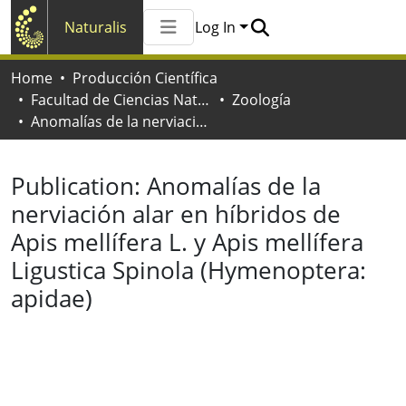
Naturalis
Log In
Communities & Collections
Home
Producción Científica
All of Naturalis
Facultad de Ciencias Naturales y Museo
Zoología
Statistics
Anomalías de la nerviación alar en híbridos de Apis mellífera L. y Apis mellífera Ligustica Spinola (Hymenoptera: apidae)
Publication:
Anomalías de la
nerviación alar en híbridos de
Apis mellífera L. y Apis mellífera
Ligustica Spinola (Hymenoptera:
apidae)