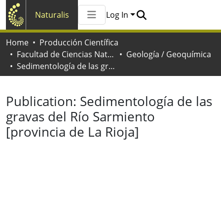
Naturalis
Log In
Communities & Collections
Home
Producción Científica
All of Naturalis
Facultad de Ciencias Naturales y Museo
Geología / Geoquímica
Statistics
Sedimentología de las gravas del Río Sarmiento [provincia de La Rioja]
Publication:
Sedimentología de las
gravas del Río Sarmiento
[provincia de La Rioja]