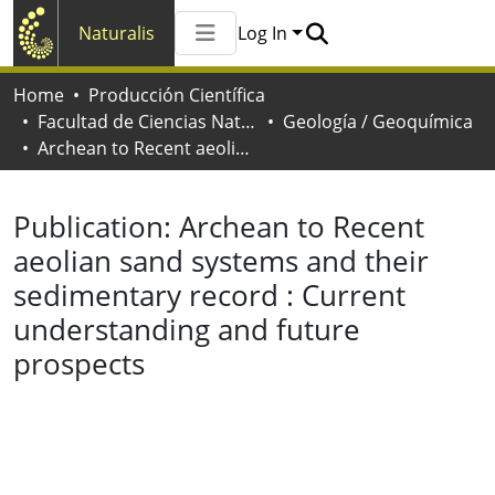
Naturalis
Log In
Communities & Collections
Home
Producción Científica
All of Naturalis
Facultad de Ciencias Naturales y Museo
Geología / Geoquímica
Statistics
Archean to Recent aeolian sand systems and their sedimentary record : Current understanding and future prospects
Publication:
Archean to Recent
aeolian sand systems and their
sedimentary record : Current
understanding and future
prospects