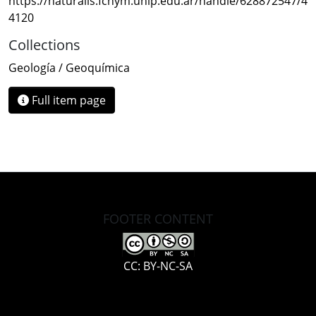
https://naturalis.fcnym.unlp.edu.ar/handle/628872547/4
4120
Collections
Geología / Geoquímica
Full item page
FOOTER CONTENT
CC: BY-NC-SA