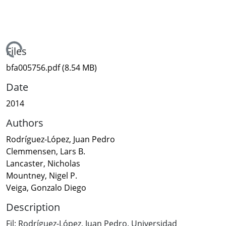
Loading...
Files
bfa005756.pdf
(8.54 MB)
Date
2014
Authors
Rodríguez-López, Juan Pedro
Clemmensen, Lars B.
Lancaster, Nicholas
Mountney, Nigel P.
Veiga, Gonzalo Diego
Description
Fil: Rodríguez-López, Juan Pedro. Universidad