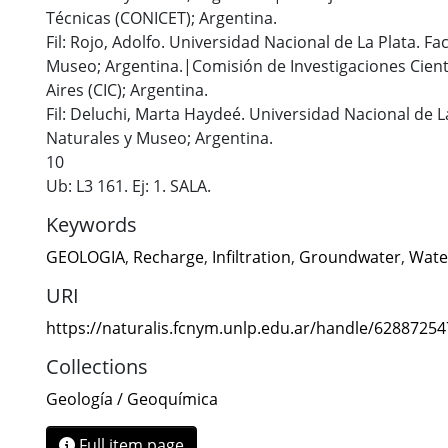
Técnicas (CONICET); Argentina.
Fil: Rojo, Adolfo. Universidad Nacional de La Plata. Fa
Museo; Argentina.|Comisión de Investigaciones Cientí
Aires (CIC); Argentina.
Fil: Deluchi, Marta Haydeé. Universidad Nacional de L
Naturales y Museo; Argentina.
10
Ub: L3 161. Ej: 1. SALA.
Keywords
GEOLOGIA
,
Recharge
,
Infiltration
,
Groundwater
,
Wate
URI
https://naturalis.fcnym.unlp.edu.ar/handle/6288725
Collections
Geología / Geoquímica
Full item page