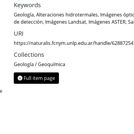
Keywords
Geología
,
Alteraciones hidrotermales
,
Imágenes óptic
de detección
,
Imágenes Landsat
,
Imágenes ASTER
,
Sa
URI
https://naturalis.fcnym.unlp.edu.ar/handle/6288725
Collections
Geología / Geoquímica
Full item page
de