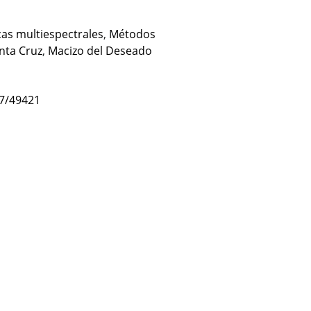
as multiespectrales
,
Métodos
nta Cruz
,
Macizo del Deseado
47/49421