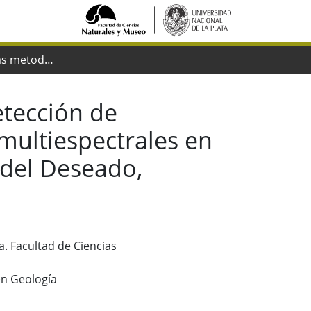
Validación de las metodologías de detección de alteraciones hidrotermales a partir de imágenes multiespectrales en áreas ya exploradas del sector central de Macizo del Deseado, provincia de Santa Cruz.
etección de
multiespectrales en
 del Deseado,
a. Facultad de Ciencias
en Geología