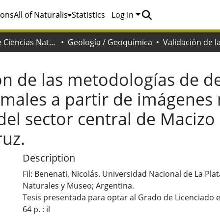
ions
All of Naturalis
Statistics
Log In
Facultad de Ciencias Naturales y Museo
Geología / Geoquímica
ón de las metodologías de d
rmales a partir de imágenes 
del sector central de Macizo
ruz.
Description
Fil: Benenati, Nicolás. Universidad Nacional de La Plat
Naturales y Museo; Argentina.
Tesis presentada para optar al Grado de Licenciado 
64 p. : il