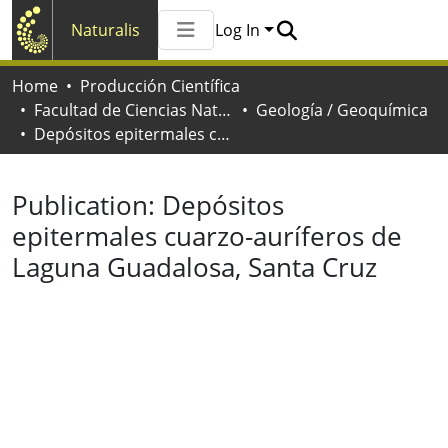
Naturalis
Log In
Communities & Collections
Home
Producción Científica
All of Naturalis
Facultad de Ciencias Naturales y Museo
Geología / Geoquímica
Statistics
Depósitos epitermales cuarzo-auríferos de Laguna Guadalosa, Santa Cruz
Publication:
Depósitos
epitermales cuarzo-auríferos de
Laguna Guadalosa, Santa Cruz