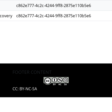
c862e777-4c2c-4244-9ff8-2875e110b5e6
scovery
c862e777-4c2c-4244-9ff8-2875e110b5e6
FOOTER CONTENT
CC: BY-NC-SA
pyright © 2002-2026
LYRASIS
Accessibility settings
Privacy policy
End User Agreemen