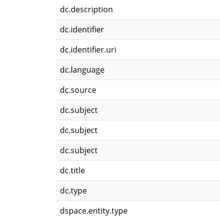
dc.description
dc.identifier
dc.identifier.uri
dc.language
dc.source
dc.subject
dc.subject
dc.subject
dc.title
dc.type
dspace.entity.type