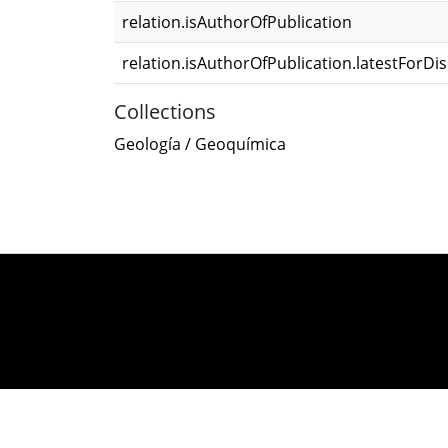
relation.isAuthorOfPublication
relation.isAuthorOfPublication.latestForDi
Collections
Geología / Geoquímica
DSpace software
co
Cookie settings