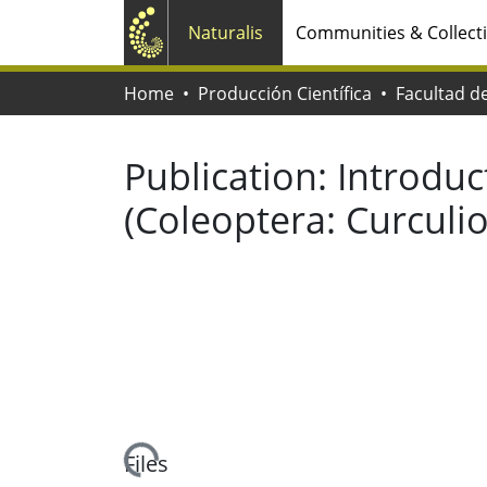
Naturalis
Communities & Collect
Home
Producción Científica
Publication:
Introduc
(Coleoptera: Curculi
Loading...
Files