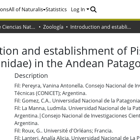
ions
All of Naturalis
Statistics
Log In
Facultad de Ciencias Naturales y Museo
Zoología
Introduction and establishment of Pissodes castaneus (Coleoptera: Curculionidae) in the Andean Patagonia of Argentina
tion and establishment of P
onidae) in the Andean Patago
Description
Fil: Pereyra, Vanina Antonella. Consejo Nacional de In
Técnicas (CONICET); Argentina.
Fil: Gomez, C.A.. Universidad Nacional de la Patagoni
Fil: La Manna, Ludmila. Universidad Nacional de la P
Argentina.|Consejo Nacional de Investigaciones Cient
Argentina.
Fil: Roux, G.. Université d'Orléans; Francia.
Fil: Lanteri, Analía Alicia. Universidad Nacional de La 