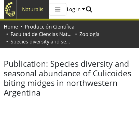
Naturalis
Log In
Communities & Collections
Home
Producción Científica
All of Naturalis
Facultad de Ciencias Naturales y Museo
Zoología
Statistics
Species diversity and seasonal abundance of Culicoides biting midges in northwestern Argentina
Publication:
Species diversity and
seasonal abundance of Culicoides
biting midges in northwestern
Argentina