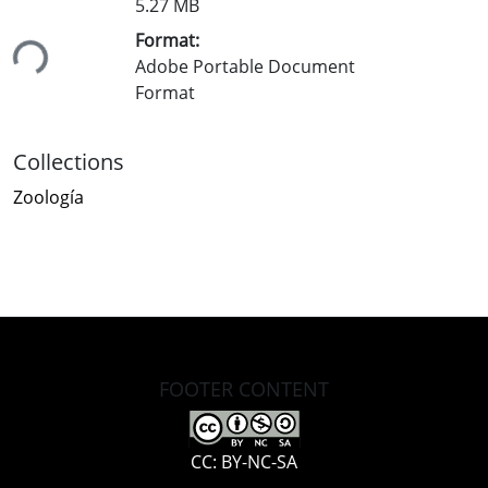
5.27 MB
Format:
ing...
Adobe Portable Document
Format
Collections
Zoología
FOOTER CONTENT
CC: BY-NC-SA