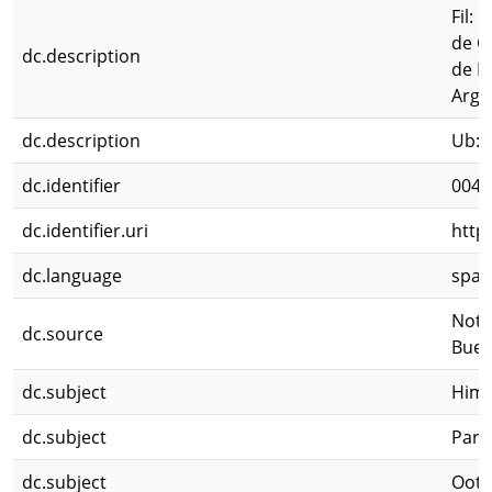
Fil: 
de C
dc.description
de I
Arge
dc.description
Ub: D
dc.identifier
0041
dc.identifier.uri
http
dc.language
spa
Nota
dc.source
Buen
dc.subject
Hime
dc.subject
Pará
dc.subject
Oote