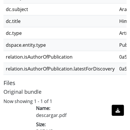
dc.subject
Arañ
dc.title
Hime
dc.type
Artíc
dspace.entity.type
Publ
relation.isAuthorOfPublication
0a53
relation.isAuthorOfPublication.latestForDiscovery
0a53
Files
Original bundle
Now showing
1 - 1 of 1
Name:
descargar.pdf
Size: