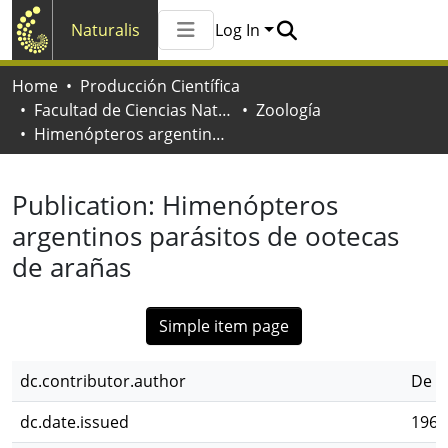
Naturalis
Log In
Communities & Collections
Home
Producción Científica
All of Naturalis
Facultad de Ciencias Naturales y Museo
Zoología
Statistics
Himenópteros argentinos parásitos de ootecas de arañas
Publication:
Himenópteros
argentinos parásitos de ootecas
de arañas
Simple item page
dc.contributor.author
De Sa
dc.date.issued
1964