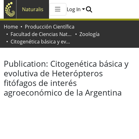
Naturalis
Log In
Communities & Collections
Home
Producción Científica
All of Naturalis
Facultad de Ciencias Naturales y Museo
Zoología
Statistics
Citogenética básica y evolutiva de Heterópteros fitófagos de interés agroeconómico de la Argentina
Publication:
Citogenética básica y
evolutiva de Heterópteros
fitófagos de interés
agroeconómico de la Argentina