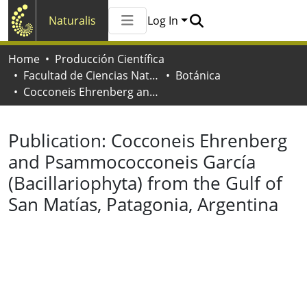
Naturalis
Log In
Communities & Collections
Home
Producción Científica
All of Naturalis
Facultad de Ciencias Naturales y Museo
Botánica
Statistics
Cocconeis Ehrenberg and Psammococconeis García (Bacillariophyta) from the Gulf of San Matías, Patagonia, Argentina
Publication:
Cocconeis Ehrenberg
and Psammococconeis García
(Bacillariophyta) from the Gulf of
San Matías, Patagonia, Argentina