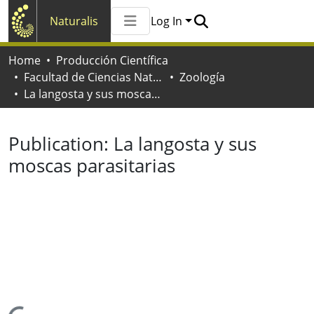
Naturalis
Log In
Communities & Collections
Home
Producción Científica
All of Naturalis
Facultad de Ciencias Naturales y Museo
Zoología
Statistics
La langosta y sus moscas parasitarias
Publication:
La langosta y sus
moscas parasitarias