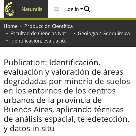
Naturalis
Log In
Communities & Collections
Home
Producción Científica
All of Naturalis
Facultad de Ciencias Naturales y Museo
Geología / Geoquímica
Statistics
Identificación, evaluación y valoración de áreas degradadas por minería de suelos en los entornos de los centros urbanos de la provincia de Buenos Aires, aplicando técnicas de análisis espacial, teledetección, y datos in situ
Publication:
Identificación,
evaluación y valoración de áreas
degradadas por minería de suelos
en los entornos de los centros
urbanos de la provincia de
Buenos Aires, aplicando técnicas
de análisis espacial, teledetección,
y datos in situ