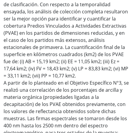
de clasificación. Con respecto a la temporalidad
ensayada, los análisis de colección completa resultaron
ser la mejor opción para identificar y cuantificar la
cobertura Predios Vinculados a Actividades Extractivas
(PVAE) en los partidos de dimensiones reducidas, y en
el caso de los partidos más extensos, análisis
estacionales de primavera. La cuantificación final de la
superficie en kilómetros cuadrados (km2) de los PVAE
fue de: (i) AB = 15,19 km2; (ii) EE = 11,05 km2; (iii) Ez =
17,64 km2; (iv) FV = 18,43 km2; (v) LP = 83,83 km2; (vi) MP
= 33,11 km2; (vii) PP = 10,77 km2.
A partir de lo planteado en el Objetivo Específico N°3, se
realizó una correlación de los porcentajes de arcilla y
materia orgánica (propiedades ligadas a la
decapitación) de los PVAE obtenidos previamente, con
los valores de reflectancia obtenidos sobre dichas
muestras. Las firmas espectrales se tomaron desde los
400 nm hasta los 2500 nm dentro del espectro
electromagnético, para tres estados de la muestra: