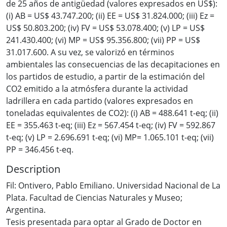
de 25 años de antigüedad (valores expresados en US$):
(i) AB = US$ 43.747.200; (ii) EE = US$ 31.824.000; (iii) Ez =
US$ 50.803.200; (iv) FV = US$ 53.078.400; (v) LP = US$
241.430.400; (vi) MP = US$ 95.356.800; (vii) PP = US$
31.017.600. A su vez, se valorizó en términos
ambientales las consecuencias de las decapitaciones en
los partidos de estudio, a partir de la estimación del
CO2 emitido a la atmósfera durante la actividad
ladrillera en cada partido (valores expresados en
toneladas equivalentes de CO2): (i) AB = 488.641 t-eq; (ii)
EE = 355.463 t-eq; (iii) Ez = 567.454 t-eq; (iv) FV = 592.867
t-eq; (v) LP = 2.696.691 t-eq; (vi) MP= 1.065.101 t-eq; (vii)
PP = 346.456 t-eq.
Description
Fil: Ontivero, Pablo Emiliano. Universidad Nacional de La
Plata. Facultad de Ciencias Naturales y Museo;
Argentina.
Tesis presentada para optar al Grado de Doctor en