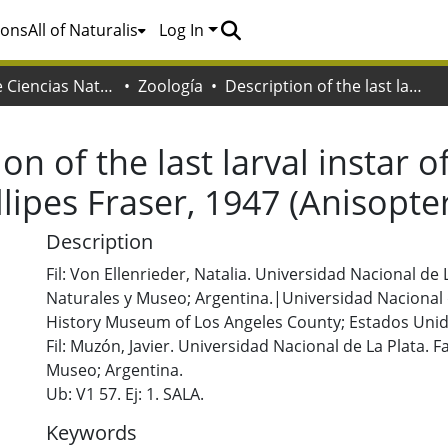
ions
All of Naturalis
Log In
Facultad de Ciencias Naturales y Museo
Zoología
Description of the last larval instar of Aeshna (Marmaraeschna) pallipes Fraser, 1947 (Anisoptera, Aeshnidae)
on of the last larval instar 
ipes Fraser, 1947 (Anisopte
Description
Fil: Von Ellenrieder, Natalia. Universidad Nacional de 
Naturales y Museo; Argentina.|Universidad Nacional 
History Museum of Los Angeles County; Estados Unid
Fil: Muzón, Javier. Universidad Nacional de La Plata. 
Museo; Argentina.
Ub: V1 57. Ej: 1. SALA.
Keywords