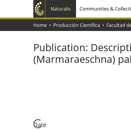
Naturalis
Communities & Collect
Home
Producción Científica
Publication:
Descripti
(Marmaraeschna) pall
Loading...
Date