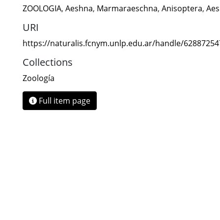
ZOOLOGIA
,
Aeshna
,
Marmaraeschna
,
Anisoptera
,
Aes
URI
https://naturalis.fcnym.unlp.edu.ar/handle/6288725
Collections
Zoología
Full item page