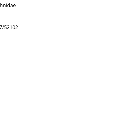
hnidae
47/52102