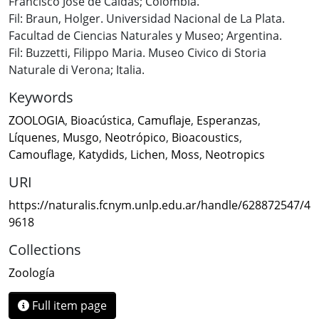
Francisco José de Caldas; Colombia.
Fil: Braun, Holger. Universidad Nacional de La Plata.
Facultad de Ciencias Naturales y Museo; Argentina.
Fil: Buzzetti, Filippo Maria. Museo Civico di Storia
Naturale di Verona; Italia.
Keywords
ZOOLOGIA
,
Bioacústica
,
Camuflaje
,
Esperanzas
,
Líquenes
,
Musgo
,
Neotrópico
,
Bioacoustics
,
Camouflage
,
Katydids
,
Lichen
,
Moss
,
Neotropics
URI
https://naturalis.fcnym.unlp.edu.ar/handle/628872547/4
9618
Collections
Zoología
Full item page