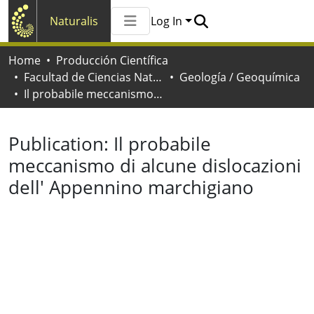
Naturalis
Log In
Communities & Collections
Home
Producción Científica
All of Naturalis
Facultad de Ciencias Naturales y Museo
Geología / Geoquímica
Statistics
Il probabile meccanismo di alcune dislocazioni dell' Appennino marchigiano
Publication:
Il probabile
meccanismo di alcune dislocazioni
dell' Appennino marchigiano