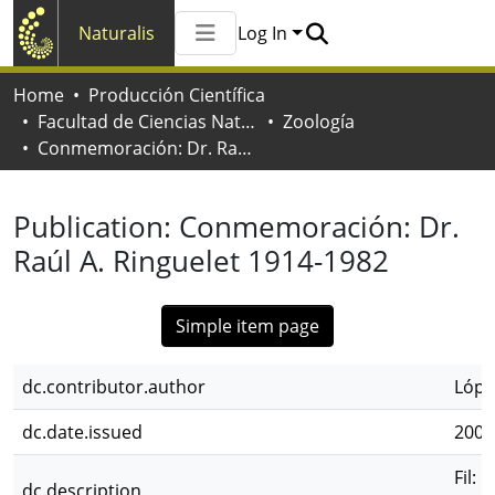
Naturalis
Log In
Communities & Collections
Home
Producción Científica
All of Naturalis
Facultad de Ciencias Naturales y Museo
Zoología
Statistics
Conmemoración: Dr. Raúl A. Ringuelet 1914-1982
Publication:
Conmemoración: Dr.
Raúl A. Ringuelet 1914-1982
Simple item page
dc.contributor.author
Lópe
dc.date.issued
2006
Fil: 
dc.description