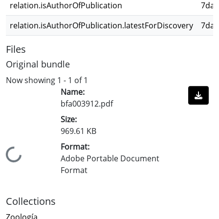
relation.isAuthorOfPublication
7da8
relation.isAuthorOfPublication.latestForDiscovery
7da8
Files
Original bundle
Now showing
1 - 1 of 1
Name:
bfa003912.pdf
Size:
969.61 KB
Format:
Loading...
Adobe Portable Document
Format
Collections
Zoología