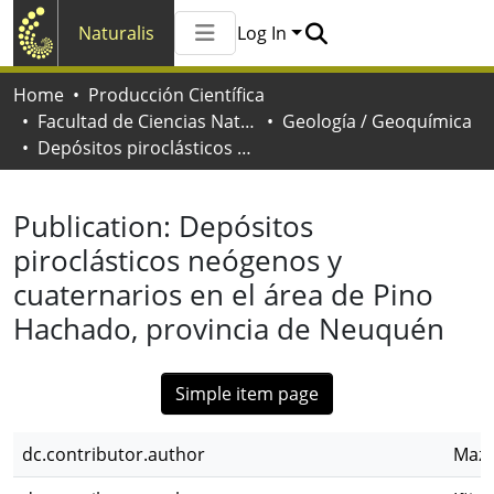
Naturalis
Log In
Communities & Collections
Home
Producción Científica
All of Naturalis
Facultad de Ciencias Naturales y Museo
Geología / Geoquímica
Statistics
Depósitos piroclásticos neógenos y cuaternarios en el área de Pino Hachado, provincia de Neuquén
Publication:
Depósitos
piroclásticos neógenos y
cuaternarios en el área de Pino
Hachado, provincia de Neuquén
Simple item page
dc.contributor.author
Mazz