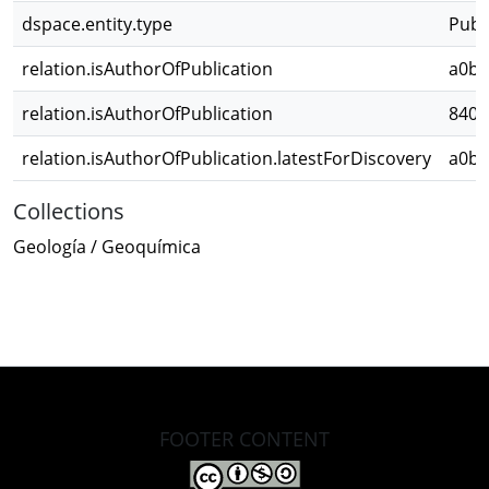
dspace.entity.type
Publ
relation.isAuthorOfPublication
a0b5
relation.isAuthorOfPublication
8408
relation.isAuthorOfPublication.latestForDiscovery
a0b5
Collections
Geología / Geoquímica
FOOTER CONTENT