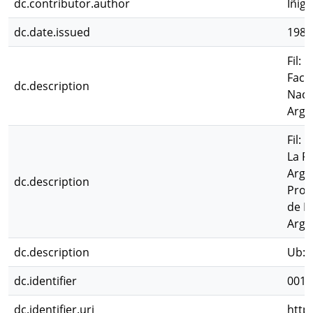
dc.contributor.author
Iñig
dc.date.issued
1986
Fil: 
Facu
dc.description
Naci
Arge
Fil:
La P
Arge
dc.description
Prov
de I
Arge
dc.description
Ub: M
dc.identifier
0012
dc.identifier.uri
http