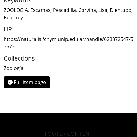
Keywords
ZOOLOGIA
,
Escamas
,
Pescadilla
,
Corvina
,
Lisa
,
Dientudo
,
Pejerrey
URI
https://naturalis.fcnym.unlp.edu.ar/handle/628872547/5
3573
Collections
Zoología
Full item page
FOOTER CONTENT