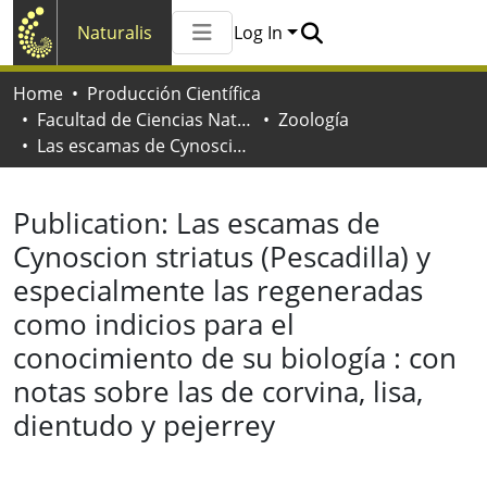
Naturalis
Log In
Communities & Collections
Home
Producción Científica
All of Naturalis
Facultad de Ciencias Naturales y Museo
Zoología
Statistics
Las escamas de Cynoscion striatus (Pescadilla) y especialmente las regeneradas como indicios para el conocimiento de su biología : con notas sobre las de corvina, lisa, dientudo y pejerrey
Publication:
Las escamas de
Cynoscion striatus (Pescadilla) y
especialmente las regeneradas
como indicios para el
conocimiento de su biología : con
notas sobre las de corvina, lisa,
dientudo y pejerrey