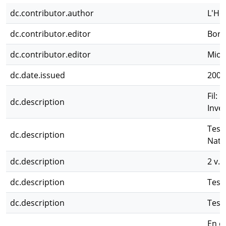
dc.contributor.author
L'He
dc.contributor.editor
Borr
dc.contributor.editor
Miott
dc.date.issued
2006
Fil:
dc.description
Inves
Tesi
dc.description
Natu
dc.description
2 v. : 
dc.description
Tesi
dc.description
Tesi
En e