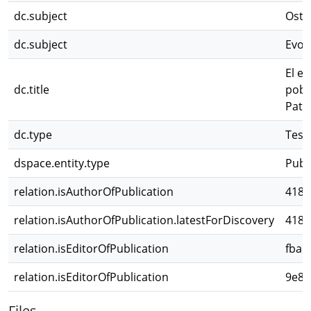
dc.subject
Oste
dc.subject
Evol
El e
dc.title
pobl
Pata
dc.type
Tesi
dspace.entity.type
Publ
relation.isAuthorOfPublication
4181
relation.isAuthorOfPublication.latestForDiscovery
4181
relation.isEditorOfPublication
fbac
relation.isEditorOfPublication
9e81
Files