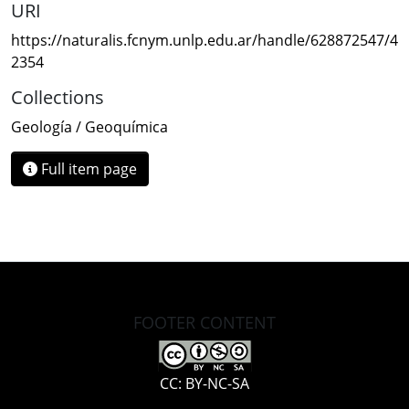
URI
https://naturalis.fcnym.unlp.edu.ar/handle/628872547/4
2354
Collections
Geología / Geoquímica
Full item page
FOOTER CONTENT
CC: BY-NC-SA