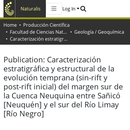
Naturalis
Log In
Communities & Collections
Home
Producción Científica
All of Naturalis
Facultad de Ciencias Naturales y Museo
Geología / Geoquímica
Statistics
Caracterización estratigráfica y estructural de la evolución temprana (sin-rift y post-rift inicial) del margen sur de la Cuenca Neuquina entre Sañicó [Neuquén] y el sur del Río Limay [Río Negro]
Publication:
Caracterización
estratigráfica y estructural de la
evolución temprana (sin-rift y
post-rift inicial) del margen sur de
la Cuenca Neuquina entre Sañicó
[Neuquén] y el sur del Río Limay
[Río Negro]