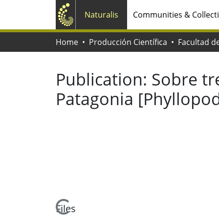
Naturalis
Communities & Collect
Home
Producción Científica
Publication:
Sobre tr
Patagonia [Phyllopo
Loading...
Files