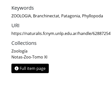
Keywords
ZOOLOGIA
,
Branchinectat
,
Patagonia
,
Phyllopoda
URI
https://naturalis.fcnym.unlp.edu.ar/handle/6288725
Collections
Zoología
Notas-Zoo-Tomo XI
Full item page