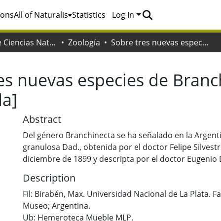
ions
All of Naturalis
Statistics
Log In
Facultad de Ciencias Naturales y Museo
Zoología
Sobre tres nuevas especies de Branchinecta de la Patagonia [Phyllopoda]
es nuevas especies de Branc
da]
Abstract
Del género Branchinecta se ha señalado en la Argenti
granulosa Dad., obtenida por el doctor Felipe Silvestr
diciembre de 1899 y descripta por el doctor Eugenio
Description
Fil: Birabén, Max. Universidad Nacional de La Plata. F
Museo; Argentina.
Ub: Hemeroteca Mueble MLP.