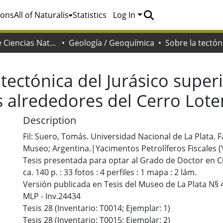
ions
All of Naturalis
Statistics
Log In
Facultad de Ciencias Naturales y Museo
Geología / Geoquímica
tectónica del Jurásico superi
s alrededores del Cerro Lot
Description
Fil: Suero, Tomás. Universidad Nacional de La Plata. 
Museo; Argentina.|Yacimentos Petrolíferos Fiscales (
Tesis presentada para optar al Grado de Doctor en C
ca. 140 p. : 33 fotos : 4 perfiles : 1 mapa : 2 lám.
Versión publicada en Tesis del Museo de La Plata N§ 
MLP - Inv.24434
Tesis 28 (Inventario: T0014; Ejemplar: 1)
Tesis 28 (Inventario: T0015; Ejemplar: 2)