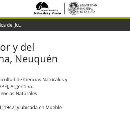
Sobre la tectónica del Jurásico superior y del Supracretácico en los alrededores del Cerro Lotena, Neuquén
or y del
ena, Neuquén
Facultad de Ciencias Naturales y
YPF); Argentina.
iencias Naturales
4 [1942] y ubicada en Mueble