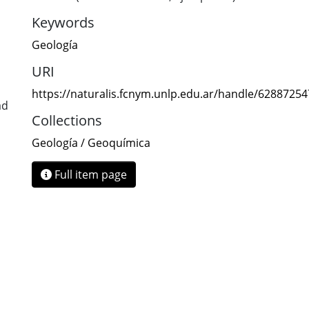
Keywords
Geología
URI
https://naturalis.fcnym.unlp.edu.ar/handle/6288725
ad
Collections
Geología / Geoquímica
Full item page