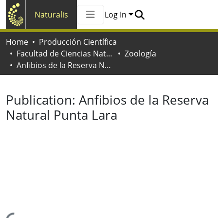
Naturalis
Log In
Communities & Collections
Home
Producción Científica
All of Naturalis
Facultad de Ciencias Naturales y Museo
Zoología
Statistics
Anfibios de la Reserva Natural Punta Lara
Publication:
Anfibios de la Reserva
Natural Punta Lara