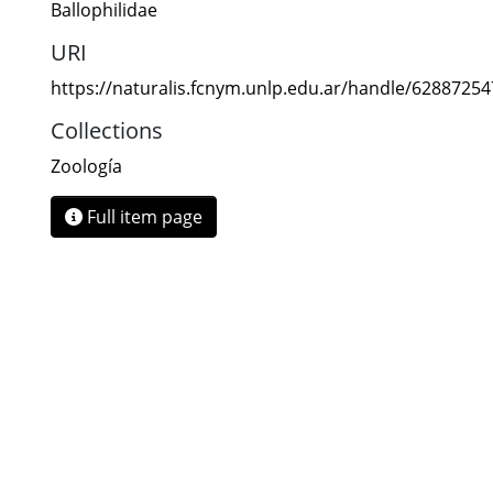
Ballophilidae
URI
https://naturalis.fcnym.unlp.edu.ar/handle/6288725
Collections
Zoología
Full item page