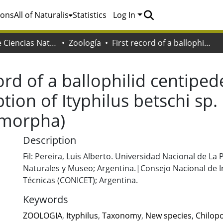
ions
All of Naturalis
Statistics
Log In
Facultad de Ciencias Naturales y Museo
Zoología
First record of a ballophilid centipede from French Guiana with a description of Ityphilus betschi sp. nov. (Myriapoda: Chilopoda: Geophilomorpha)
cord of a ballophilid centipe
tion of Ityphilus betschi sp
omorpha)
Description
Fil: Pereira, Luis Alberto. Universidad Nacional de La 
Naturales y Museo; Argentina.|Consejo Nacional de In
Técnicas (CONICET); Argentina.
Keywords
ZOOLOGIA
,
Ityphilus
,
Taxonomy
,
New species
,
Chilop