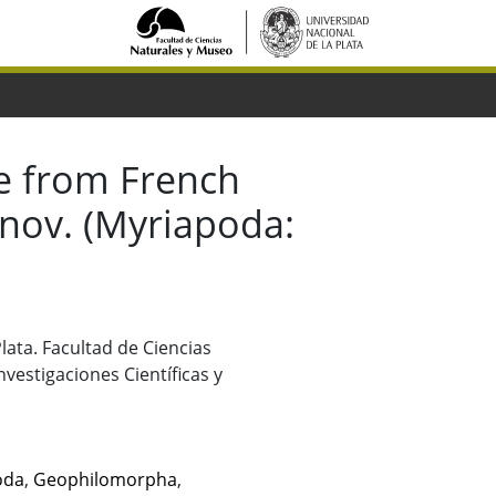
de from French
. nov. (Myriapoda:
Plata. Facultad de Ciencias
vestigaciones Científicas y
oda
,
Geophilomorpha
,