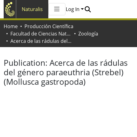
Naturalis
Log In
Communities & Collections
Home
Producción Científica
All of Naturalis
Facultad de Ciencias Naturales y Museo
Zoología
Statistics
Acerca de las rádulas del género paraeuthria (Strebel) (Mollusca gastropoda)
Publication:
Acerca de las rádulas
del género paraeuthria (Strebel)
(Mollusca gastropoda)