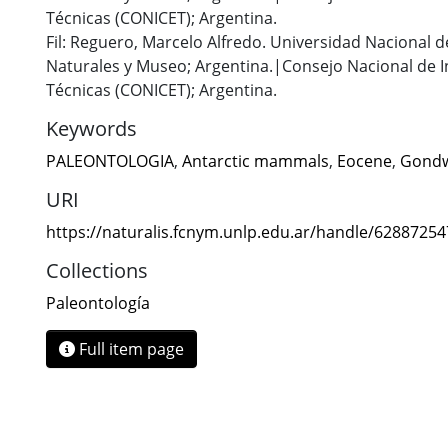
Técnicas (CONICET); Argentina.
Fil: Reguero, Marcelo Alfredo. Universidad Nacional de
Naturales y Museo; Argentina.|Consejo Nacional de In
Técnicas (CONICET); Argentina.
Keywords
PALEONTOLOGIA
,
Antarctic mammals
,
Eocene
,
Gondw
URI
https://naturalis.fcnym.unlp.edu.ar/handle/6288725
Collections
Paleontología
Full item page