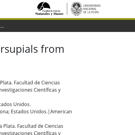
New discoveries of opposum-like marsupials from Antarctica (Seymour Island, medial Eocene)
rsupials from
 Plata. Facultad de Ciencias
vestigaciones Científicas y
Estados Unidos.
zona; Estados Unidos.|American
a Plata. Facultad de Ciencias
vestigaciones Científicas y