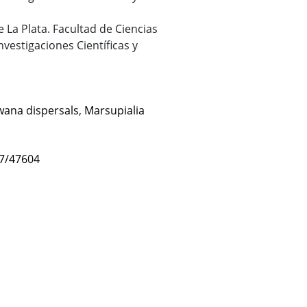
 La Plata. Facultad de Ciencias
vestigaciones Científicas y
ana dispersals
,
Marsupialia
47/47604