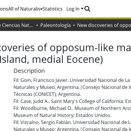
ions
All of Naturalis
Statistics
Log In
Facultad de Ciencias Naturales y Museo
Paleontología
overies of opposum-like ma
Island, medial Eocene)
Description
Fil: Goin, Francisco Javier. Universidad Nacional de La
Naturales y Museo; Argentina.|Consejo Nacional de In
Técnicas (CONICET); Argentina.
Fil: Case, Judd A.. Saint Mary's College of California; 
Fil: Woodburne, Michael O.. Museum of Northern Ari
Museum of Natural History; Estados Unidos.
Fil: Vizcaíno, Sergio Fabián. Universidad Nacional de L
Naturales y Museo; Argentina.|Consejo Nacional de In