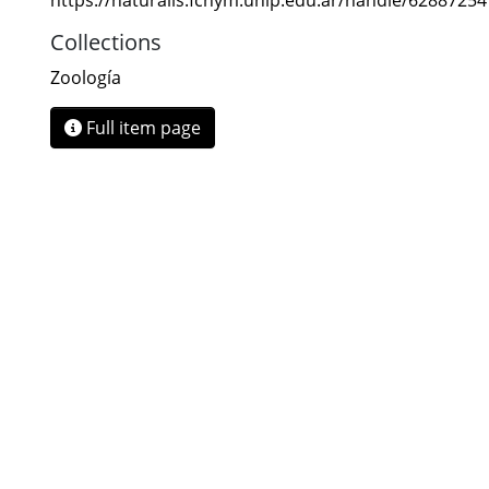
https://naturalis.fcnym.unlp.edu.ar/handle/6288725
Collections
Zoología
Full item page