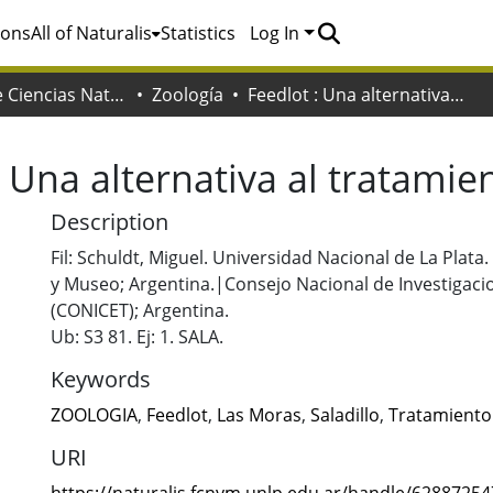
ions
All of Naturalis
Statistics
Log In
Facultad de Ciencias Naturales y Museo
Zoología
Feedlot : Una alternativa al tratamiento de residuos
: Una alternativa al tratamie
Description
Fil: Schuldt, Miguel. Universidad Nacional de La Plata
y Museo; Argentina.|Consejo Nacional de Investigacio
(CONICET); Argentina.
Ub: S3 81. Ej: 1. SALA.
Keywords
ZOOLOGIA
,
Feedlot
,
Las Moras
,
Saladillo
,
Tratamiento
URI