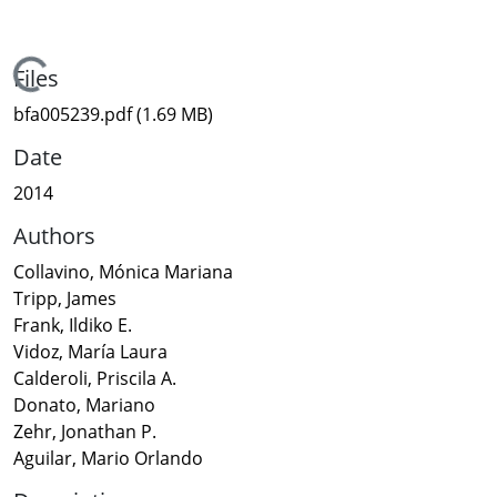
Loading...
Files
bfa005239.pdf
(1.69 MB)
Date
2014
Authors
Collavino, Mónica Mariana
Tripp, James
Frank, Ildiko E.
Vidoz, María Laura
Calderoli, Priscila A.
Donato, Mariano
Zehr, Jonathan P.
Aguilar, Mario Orlando