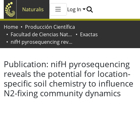
Naturalis
Log In
Communities & Collections
Home
Producción Científica
All of Naturalis
Facultad de Ciencias Naturales y Museo
Exactas
Statistics
nifH pyrosequencing reveals the potential for location-specific soil chemistry to influence N2-fixing community dynamics
Publication:
nifH pyrosequencing
reveals the potential for location-
specific soil chemistry to influence
N2-fixing community dynamics