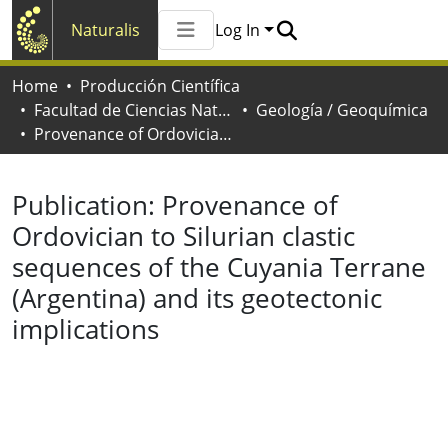
Naturalis
Log In
Communities & Collections
Home
Producción Científica
All of Naturalis
Facultad de Ciencias Naturales y Museo
Geología / Geoquímica
Statistics
Provenance of Ordovician to Silurian clastic sequences of the Cuyania Terrane (Argentina) and its geotectonic implications
Publication:
Provenance of
Ordovician to Silurian clastic
sequences of the Cuyania Terrane
(Argentina) and its geotectonic
implications