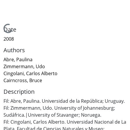
Loading...
Date
2008
Authors
Abre, Paulina
Zimmermann, Udo
Cingolani, Carlos Alberto
Cairncross, Bruce
Description
Fil: Abre, Paulina. Universidad de la República; Uruguay.
Fil: Zimmermann, Udo. University of Johannesburg;
Sudáfrica.|University of Stavanger; Noruega.
Fil: Cingolani, Carlos Alberto. Universidad Nacional de La
Plata. Facultad de Ciencias Naturales y Museo;