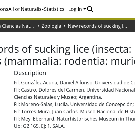
ions
All of Naturalis
Statistics
Log In
Facultad de Ciencias Naturales y Museo
Zoología
New records of sucking lice (insecta: phthiraptera: anoplura) on rodents (mammalia: rodentia: muridae) from Chile
rds of sucking lice (insecta:
s (mammalia: rodentia: muri
Description
Fil: González-Acuña, Daniel Alfonso. Universidad de C
Fil: Castro, Dolores del Carmen. Universidad Nacional
Ciencias Naturales y Museo; Argentina.
Fil: Moreno-Salas, Lucila. Universidad de Concepción; 
Fil: Torres-Mura, Juan Carlos. Museo Nacional de Histo
Fil: Mey, Eberhard. Naturhistorisches Museum in Thu
Ub: G2 165. Ej: 1. SALA.