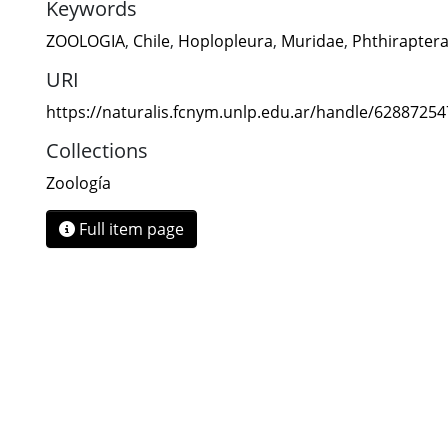
Keywords
ZOOLOGIA
,
Chile
,
Hoplopleura
,
Muridae
,
Phthirapter
URI
https://naturalis.fcnym.unlp.edu.ar/handle/6288725
Collections
Zoología
Full item page