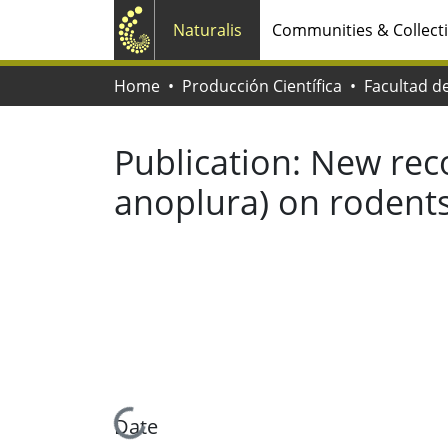
Naturalis
Communities & Collect
Home
Producción Científica
Publication:
New reco
anoplura) on rodent
Loading...
Date