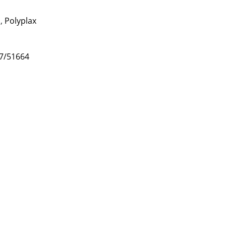
a
,
Polyplax
47/51664