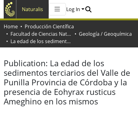
Naturalis
Log In
Communities & Collections
Home
Producción Científica
All of Naturalis
Facultad de Ciencias Naturales y Museo
Geología / Geoquímica
Statistics
La edad de los sedimentos terciarios del Valle de Punilla Provincia de Córdoba y la presencia de Eohyrax rusticus Ameghino en los mismos
Publication:
La edad de los
sedimentos terciarios del Valle de
Punilla Provincia de Córdoba y la
presencia de Eohyrax rusticus
Ameghino en los mismos