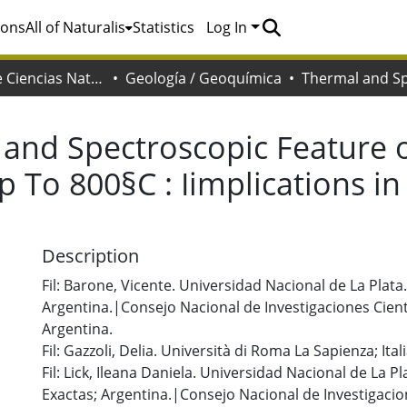
ions
All of Naturalis
Statistics
Log In
Facultad de Ciencias Naturales y Museo
Geología / Geoquímica
and Spectroscopic Feature 
 To 800§C : Iimplications in
Description
Fil: Barone, Vicente. Universidad Nacional de La Plata
Argentina.|Consejo Nacional de Investigaciones Cient
Argentina.
Fil: Gazzoli, Delia. Università di Roma La Sapienza; Itali
Fil: Lick, Ileana Daniela. Universidad Nacional de La P
Exactas; Argentina.|Consejo Nacional de Investigacion