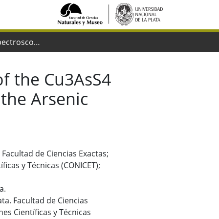
Thermal and Spectroscopic Feature of the Cu3AsS4 Enargite Oxidation Up To 800§C : Iimplications in the Arsenic Evolution
of the Cu3AsS4
 the Arsenic
. Facultad de Ciencias Exactas;
íficas y Técnicas (CONICET);
a.
lata. Facultad de Ciencias
es Científicas y Técnicas