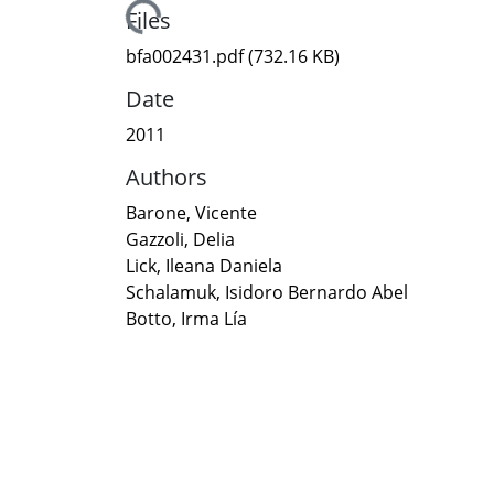
Loading...
Files
bfa002431.pdf
(732.16 KB)
Date
2011
Authors
Barone, Vicente
Gazzoli, Delia
Lick, Ileana Daniela
Schalamuk, Isidoro Bernardo Abel
Botto, Irma Lía