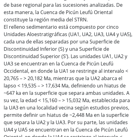
de base regional para las sucesiones analizadas. De
esta manera, la Cuenca de Picún Leufú Oriental
constituye la región media del STRN.
El relleno sedimentario está compuesto por cinco
Unidades Aloestratigráficas (UA1, UA2, UA3, UA4 y UA5),
cada una de ellas separadas por una Superficie de
Discontinuidad Inferior (S) y una Superficie de
Discontinuidad Superior (S’). Las unidades UA1, UA2 y
UA3 se encuentran en la Cuenca de Picún Leufú
Occidental, en donde la UA1 se restringe al intervalo <
20,765 – > 20,182 Ma, mientras que la UA2 abarca el
lapso < 19,535 – > 17,634 Ma, definiendo un hiatus de
~647 ka en la superficie que separa ambas unidades. A
su vez, la edad < 15,160 – > 15,032 Ma, establecida para
la UA3 en una localidad vecina según estudios previos,
permite definir un hiatus de ~2,448 Ma en la superficie
que separa la UA2 y la UA3. Por su parte, las unidades
UA4 y UA5 se encuentran en la Cuenca de Picún Leufú
Oriental, en donde la UA4 se restringe al intervalo <