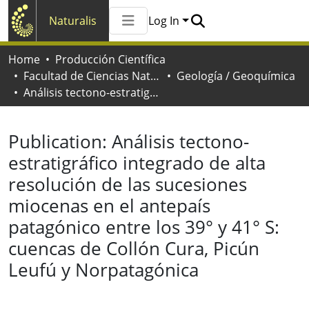
Naturalis
Log In
Communities & Collections
Home
Producción Científica
All of Naturalis
Facultad de Ciencias Naturales y Museo
Geología / Geoquímica
Statistics
Análisis tectono-estratigráfico integrado de alta resolución de las sucesiones miocenas en el antepaís patagónico entre los 39° y 41° S: cuencas de Collón Cura, Picún Leufú y Norpatagónica
Publication:
Análisis tectono-
estratigráfico integrado de alta
resolución de las sucesiones
miocenas en el antepaís
patagónico entre los 39° y 41° S:
cuencas de Collón Cura, Picún
Leufú y Norpatagónica