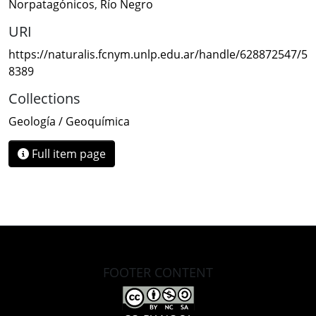
Norpatagónicos
,
Río Negro
URI
https://naturalis.fcnym.unlp.edu.ar/handle/628872547/5
8389
Collections
Geología / Geoquímica
Full item page
FOOTER CONTENT