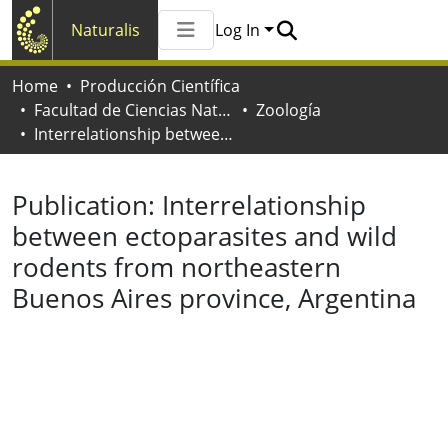
Naturalis
Log In
Communities & Collections
Home
Producción Científica
All of Naturalis
Facultad de Ciencias Naturales y Museo
Zoología
Statistics
Interrelationship between ectoparasites and wild rodents from northeastern Buenos Aires province, Argentina
Publication:
Interrelationship
between ectoparasites and wild
rodents from northeastern
Buenos Aires province, Argentina