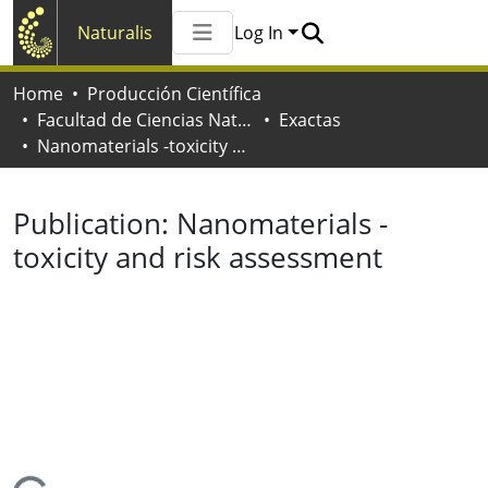
Naturalis
Log In
Communities & Collections
Home
Producción Científica
All of Naturalis
Facultad de Ciencias Naturales y Museo
Exactas
Statistics
Nanomaterials -toxicity and risk assessment
Publication:
Nanomaterials -
toxicity and risk assessment