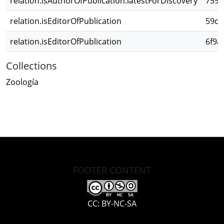
relation.isAuthorOfPublication.latestForDiscovery
7590
relation.isEditorOfPublication
59d0
relation.isEditorOfPublication
6f9a
Collections
Zoología
FOOTER CONTENT
CC: BY-NC-SA