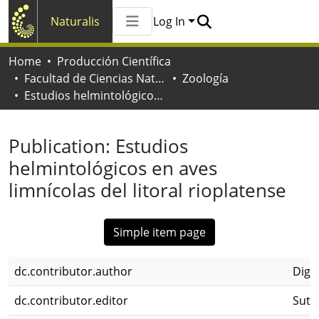
Naturalis
Log In
Communities & Collections
Home
Producción Científica
All of Naturalis
Facultad de Ciencias Naturales y Museo
Zoología
Statistics
Estudios helmintológicos en aves limnícolas del litoral rioplatense
Publication:
Estudios
helmintológicos en aves
limnícolas del litoral rioplatense
Simple item page
dc.contributor.author
Digia
dc.contributor.editor
Sutt