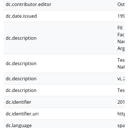
dc.contributor.editor
Ostr
dc.date.issued
1999
Fil: 
Facu
dc.description
Naci
Arge
Tesi
dc.description
Natu
dc.description
vi, 2
dc.description
Tesis
dc.identifier
2012
dc.identifier.uri
http
dc.language
spa