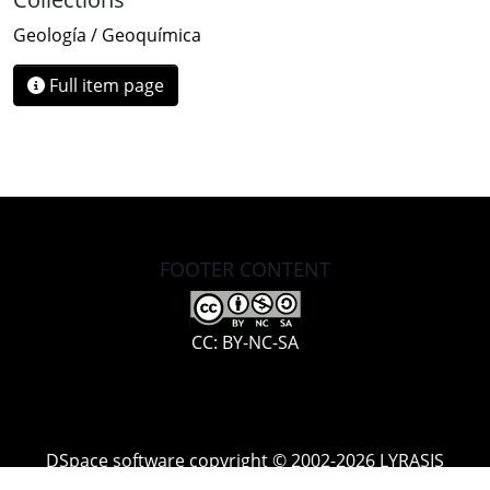
Geología / Geoquímica
Full item page
FOOTER CONTENT
CC: BY-NC-SA
DSpace software
copyright © 2002-2026
LYRASIS
Cookie
Accessibility
Privacy
End User
Send