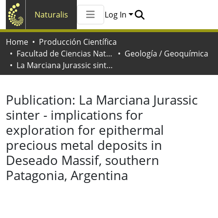
Naturalis
Log In
Communities & Collections
Home
Producción Científica
All of Naturalis
Facultad de Ciencias Naturales y Museo
Geología / Geoquímica
Statistics
La Marciana Jurassic sinter - implications for exploration for epithermal precious metal deposits in Deseado Massif, southern Patagonia, Argentina
Publication:
La Marciana Jurassic
sinter - implications for
exploration for epithermal
precious metal deposits in
Deseado Massif, southern
Patagonia, Argentina