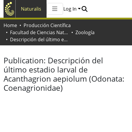
Naturalis
Log In
Communities & Collections
Home
Producción Científica
All of Naturalis
Facultad de Ciencias Naturales y Museo
Zoología
Statistics
Descripción del último estadio larval de Acanthagrion aepiolum (Odonata: Coenagrionidae)
Publication:
Descripción del
último estadio larval de
Acanthagrion aepiolum (Odonata:
Coenagrionidae)