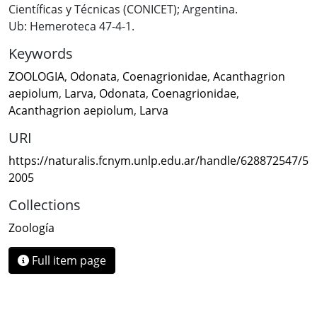
Científicas y Técnicas (CONICET); Argentina.
Ub: Hemeroteca 47-4-1.
Keywords
ZOOLOGIA
,
Odonata
,
Coenagrionidae
,
Acanthagrion
aepiolum
,
Larva
,
Odonata
,
Coenagrionidae
,
Acanthagrion aepiolum
,
Larva
URI
https://naturalis.fcnym.unlp.edu.ar/handle/628872547/5
2005
Collections
Zoología
Full item page