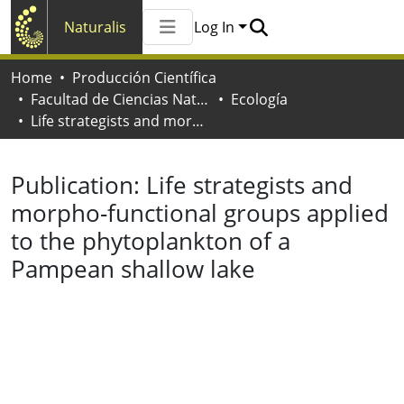
Naturalis
Log In
Communities & Collections
Home
Producción Científica
All of Naturalis
Facultad de Ciencias Naturales y Museo
Ecología
Statistics
Life strategists and morpho-functional groups applied to the phytoplankton of a Pampean shallow lake
Publication:
Life strategists and
morpho-functional groups applied
to the phytoplankton of a
Pampean shallow lake