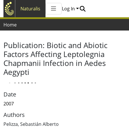
Naturalis
Log In
Communities & Collections
Home
All of Naturalis
Publication:
Biotic and Abiotic
Factors Affecting Leptolegnia
Chapmanii Infection in Aedes
Aegypti
Date
2007
Authors
Pelizza, Sebastián Alberto